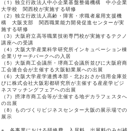
（1）独立行政法人中小企業基盤整備機構 中小企業
大学校 関西校が実施する研修
（2）独立行政法人高齢・障害・求職者雇用支援機
構 大阪支部 関西職業能力開発促進センターが実
施する研修
（3）大阪府立高等職業技術専門校が実施するテクノ
講座への受講
（4）大阪大学産業科学研究所インキュベーション棟
企業リサーチパークへの入居
（5）大阪商工会議所・堺商工会議所並びに大阪府商
工会連合会が主催する大阪勧業展への出展
（6）大阪大学産学連携本部・北おおさか信用金庫並
びに株式会社大阪彩都研究所が主催する産産学ビジ
ネスマッチングフェアへの出展
（7）摂津市商工会等が主催する地ヂカラフェスタへ
の出展
（8）ものづくりビジネスセンター大阪の展示場での
展示
※ 各事業における研修費、入居料、出展料のみが補