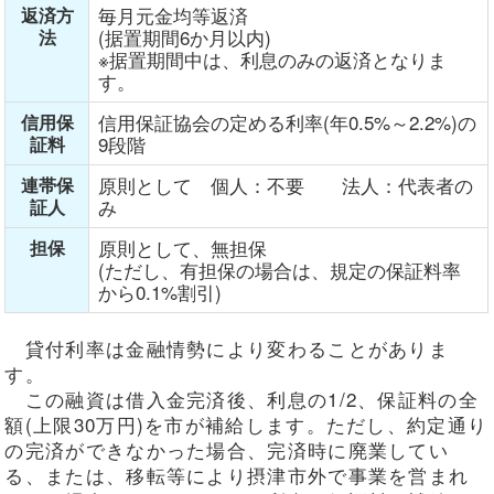
毎月元金均等返済
返済方
(据置期間6か月以内)
法
※据置期間中は、利息のみの返済となりま
す。
信用保証協会の定める利率(年0.5%～2.2%)の
信用保
9段階
証料
原則として 個人：不要 法人：代表者の
連帯保
み
証人
原則として、無担保
担保
(ただし、有担保の場合は、規定の保証料率
から0.1%割引)
貸付利率は金融情勢により変わることがありま
す。
この融資は借入金完済後、利息の1/2、保証料の全
額(上限30万円)を市が補給します。ただし、約定通り
の完済ができなかった場合、完済時に廃業してい
る、または、移転等により摂津市外で事業を営まれ